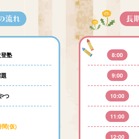
の流れ
長
次登塾
8:00
宿題
9:00
やつ
10:00
11:00
間(仮)
12:00