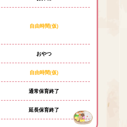
自由時間(仮)
おやつ
自由時間(仮)
通常保育終了
延長保育終了