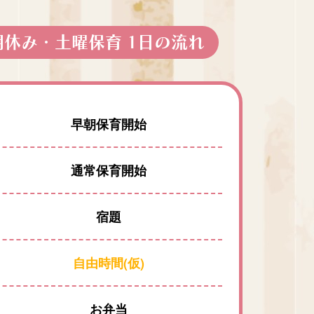
期休み・土曜保育 1日の流れ
早朝保育開始
通常保育開始
宿題
自由時間(仮)
お弁当