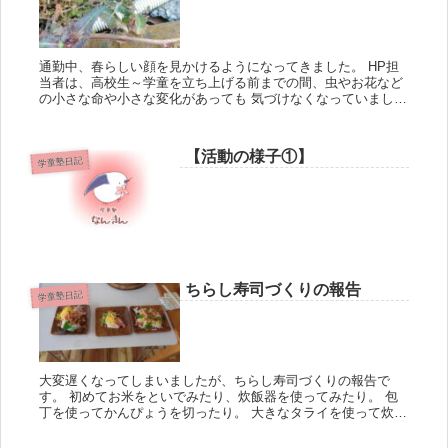
通勤中、春らしい顔を見かけるようになってきました。 HP担
当者は、高校生～学童を立ち上げる前までの間、虫やお花など
の小さな命や小さな変化があっても 気づけなくなっていました
が、学童の活動の影響か1年間通していろい...
【活動の様子①】
学童塾日記
ちらし寿司づくりの報告
学童塾日記
大変遅くなってしまいましたが、ちらし寿司づくりの報告で
す。 初めてお米をといでみたり、炊飯器を使ってみたり。 包
丁を使ってかんぴょうを切ったり。 大きなタライを使って炊き
立てのご飯ですめしを作ったりしました。 美味し...