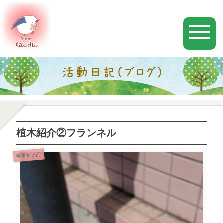
植木紹介②フランネル
学童塾日記