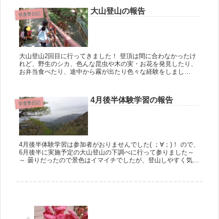
大山登山の報告
学童塾日記
大山登山2回目に行ってきました！ 登頂は間に合わなかったけ
れど、野生のシカ、色んな昆虫や木の実・お花を発見したり、
お弁当食べたり、途中から霧が出たり色々な経験をしまし
た！！険しい岩場の登山道も手袋使って果敢に登りました！ ち
ゃん...
4月後半体験学習の報告
学童塾日記
4月後半体験学習は参加者がおりませんでした( ；∀；)！ ので、
6月後半に実施予定の大山登山の下調べに行って参りました～
～ 曇りだったので景色はイマイチでしたが、登山しやすく気持
ちがよかったです。 中腹にあるケーブルカーの...